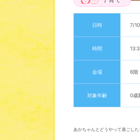
日時
7/1
時間
13:
会場
6階
対象年齢
0歳
あかちゃんとどうやって過ごした