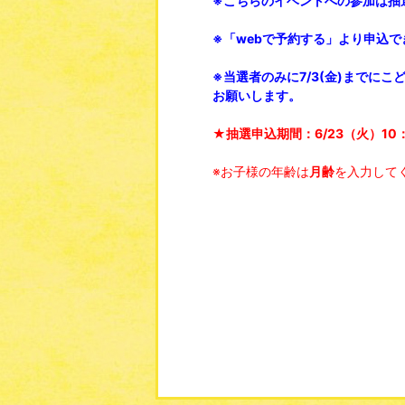
※
こちらのイベントへの参加は抽選
※
「webで予約する」より申込
※
当選者のみに7/3(金)まで
お願いします。
★
抽選申込期間：6/23（火）10：
※お子様の年齢は
月齢
を入力して