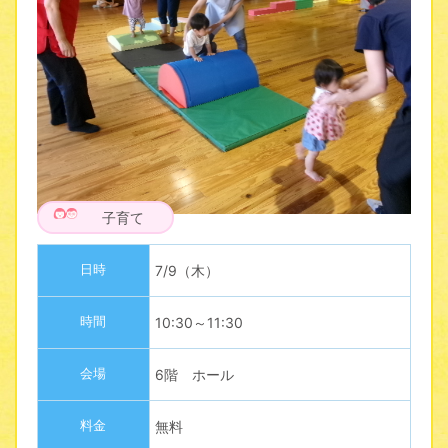
子育て
日時
7/9（木）
時間
10:30～11:30
会場
6階 ホール
料金
無料