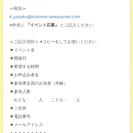
≪宛先≫
k_yoyaku@kodomo-seisyounen.com
※件名に
『イベント応募』
とご記入ください
≪ご記入項目≫ ※コピーをしてお使いください
★イベント名
★開催日
★希望する時間
★お申込み者名
★参加者全員のお名前（年齢）
★参加人数
おとな： 人 こども： 人
★ご住所
★電話番号
★メールアドレス
＊＊＊＊＊＊＊＊＊