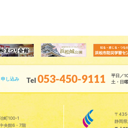
053-450-9111
平日／10
ト申し込み
Tel
土・日曜日
〒435
町100-1
静岡県
中央館6・7階